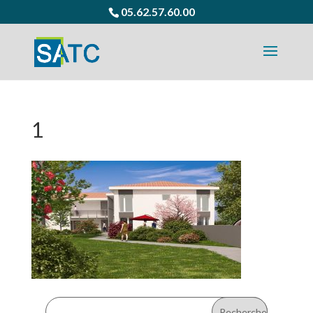
05.62.57.60.00
1