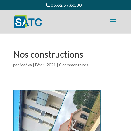
05.62.57.60.00
Nos constructions
par
Maëva
|
Fév 4, 2021
|
0 commentaires