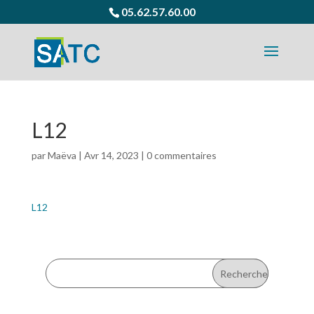
05.62.57.60.00
L12
par
Maëva
|
Avr 14, 2023
|
0 commentaires
L12