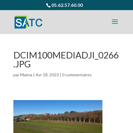
05.62.57.60.00
DCIM100MEDIADJI_0266
.JPG
par
Maëva
|
Avr 18, 2023
|
0 commentaires